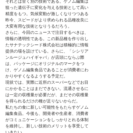
それとは全く別の技術である。ゲノム編集は
狙った遺伝子に変化を与える技術として高い
精度をもつ。気候変動が激しくなりつつある
昨今、スピードがより求められる品種改良に
大変有用な技術となりうるだろう。
さらに、今回のニュースで注目するべきは、
情報の透明性である。この新品種を作り出し
たサナテックシード株式会社は積極的に情報
提供の場を設けている。さらに、「シシリア
ンルージュハイギャバ」が店頭にならぶ際
は、パッケージにオリジナルのマークをつ
け、ゲノム編集食品であることが消費者にわ
かりやすくなるようする予定だ。
現状では、実際に近所のスーパーなどでお目
にかかることはまだできない。流通させるに
は一定の収穫量が必要だが、まだその収穫量
を得られるだけの種が足りないからだ。
私たちの食に新しい可能性をもたらすゲノム
編集食品。今後も、開発者や生産者、消費者
がコミュニケーションをしっかりとれる体制
を維持し、新しい技術のメリットを享受して
いきたい。