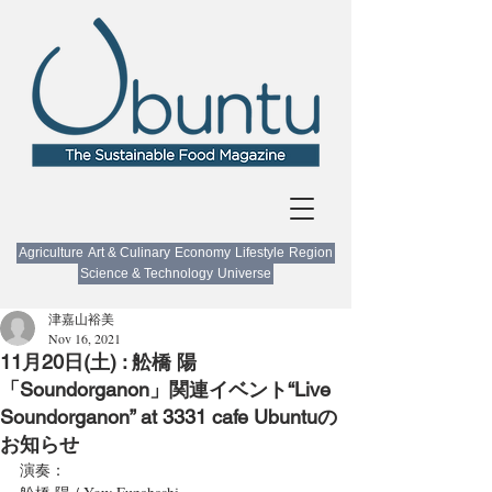
Agriculture
Art & Culinary
Economy
Lifestyle
Region
Science & Technology
Universe
津嘉山裕美
Nov 16, 2021
11月20日(土) : 舩橋 陽
「Soundorganon」関連イベント“Live
Soundorganon” at 3331 cafe Ubuntuの
お知らせ
演奏：