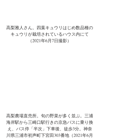
高梨雅人さん。四葉キュウリはじめ数品種の
キュウリが栽培されているハウス内にて
（2021年6月7日撮影）
高梨農場直売所。旬の野菜が多く並ぶ。三浦
海岸駅から三崎口駅行きの京急バスに乗り換
え、バス停「半次」下車後、徒歩3分。神奈
川県三浦市初声町下宮田303番地（2021年6月