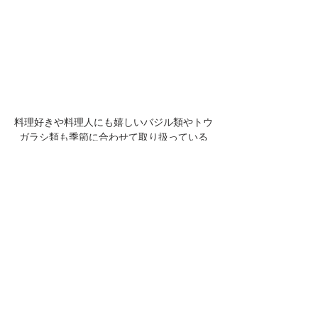
料理好きや料理人にも嬉しいバジル類やトウ
ガラシ類も季節に合わせて取り扱っている
（2021年6月7日撮影）
野菜の生産者と消費者が直接顔を合わせ、野
菜についての情報交換が行われ、それによっ
て育てる野菜も変わっていく。都会の生活で
はなかなか経験することができない、生産と
消費がダイナミックに変わっていく面白さが
ここにある。もちろん、安定した品質の野菜
が安く手に入る現代の生産・流通体制を否定
することはできない。ただ、もし欲を言うこ
とが許されるならば、こうした直売所の魅力
ももっと身近に感じていたいと思わされた。
そこまで遠くない場所へのお出かけと美味し
い野菜との出会い。そうした小旅行をお求め