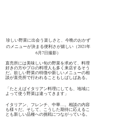
珍しい野菜に出会う楽しさと、今晩のおかず
のメニューが決まる便利さが嬉しい（2021年
6月7日撮影）
直売所には美味しい旬の野菜を求めて、料理
好きの方やプロの料理人も多く来店するそう
だ。欲しい野菜の特徴や新しいメニューの相
談が直売所で行われることもしばしばある。
「たとえばイタリアン料理にしても、地域に
よって使う野菜は違ってきます」
イタリアン、フレンチ、中華…。相談の内容
も様々だ。そして、こうした期待に応えるこ
とも新しい品種への挑戦につながっている。