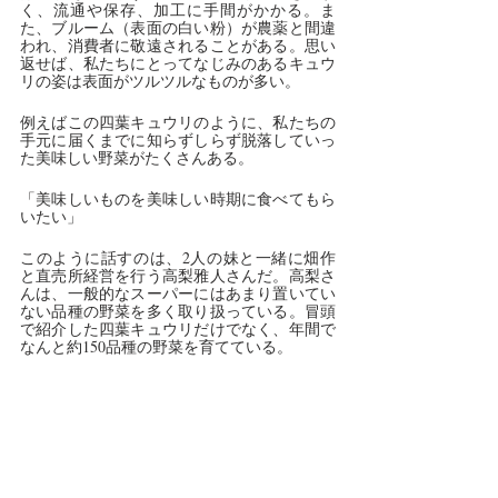
く、流通や保存、加工に手間がかかる。ま
た、ブルーム（表面の白い粉）が農薬と間違
われ、消費者に敬遠されることがある。思い
返せば、私たちにとってなじみのあるキュウ
リの姿は表面がツルツルなものが多い。
例えばこの四葉キュウリのように、私たちの
手元に届くまでに知らずしらず脱落していっ
た美味しい野菜がたくさんある。
「美味しいものを美味しい時期に食べてもら
いたい」
このように話すのは、2人の妹と一緒に畑作
と直売所経営を行う高梨雅人さんだ。高梨さ
んは、一般的なスーパーにはあまり置いてい
ない品種の野菜を多く取り扱っている。冒頭
で紹介した四葉キュウリだけでなく、年間で
なんと約150品種の野菜を育てている。